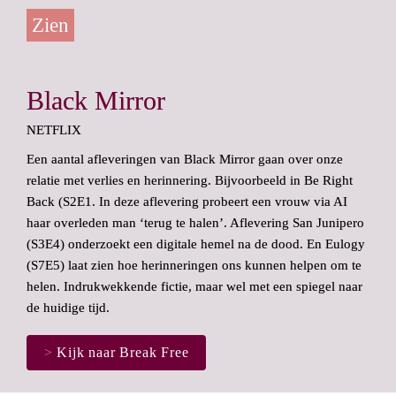
Zien
Black Mirror
NETFLIX
Een aantal afleveringen van 
Black Mirror
 gaan over onze 
relatie met verlies en herinnering. Bijvoorbeeld in 
Be Right 
Back
 (S2E1. In deze aflevering probeert een vrouw via AI 
haar overleden man ‘terug te halen’. Aflevering 
San Junipero
(S3E4) onderzoekt een digitale hemel na de dood. En 
Eulogy
(S7E5) laat zien hoe herinneringen ons kunnen helpen om te 
helen. Indrukwekkende fictie, maar wel met een spiegel naar 
de huidige tijd.
>
 Kijk naar Break Free